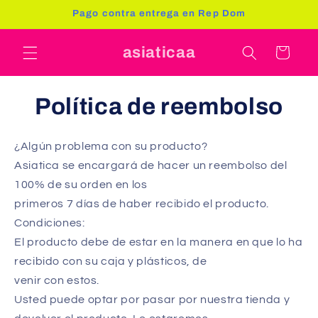
directa
C
Pago contra entrega en Rep Dom
mente al
a
conteni
r
do
asiaticaa
ri
t
o
Política de reembolso
¿Algún problema con su producto?
Asiatica se encargará de hacer un reembolso del
100% de su orden en los
primeros 7 días de haber recibido el producto.
Condiciones:
El producto debe de estar en la manera en que lo ha
recibido con su caja y plásticos, de
venir con estos.
Usted puede optar por pasar por nuestra tienda y