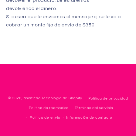
devolver el producto. Le estaremos
devolviendo el dinero.
Si desea que le enviemos el mensajero, se le va a
cobrar un monto fijo de envío de $350
F
© 2026,
asiaticaa
Tecnología de Shopify
Política de privacidad
o
Política de reembolso
Términos del servicio
r
m
Política de envío
Información de contacto
a
s