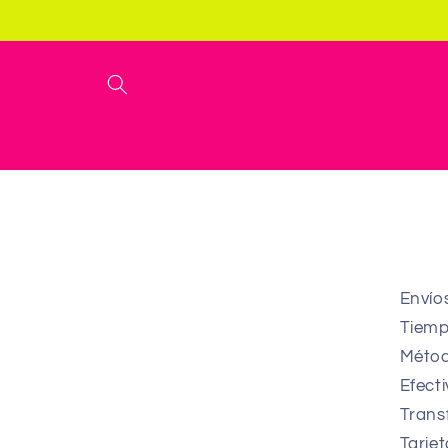
directa
mente al
conteni
do
Envío
Tiemp
Métod
Efect
Trans
Tarjet